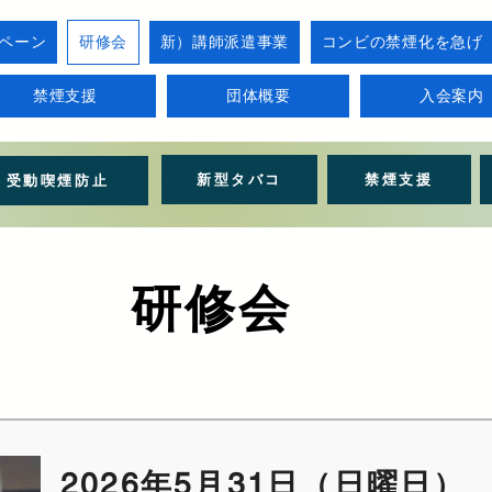
ペーン
研修会
新）講師派遣事業
コンビの禁煙化を急げ
禁煙支援
団体概要
入会案内
新型タバコ
禁煙支援
受動喫煙防止
研修会
2026年5月31日（日曜日