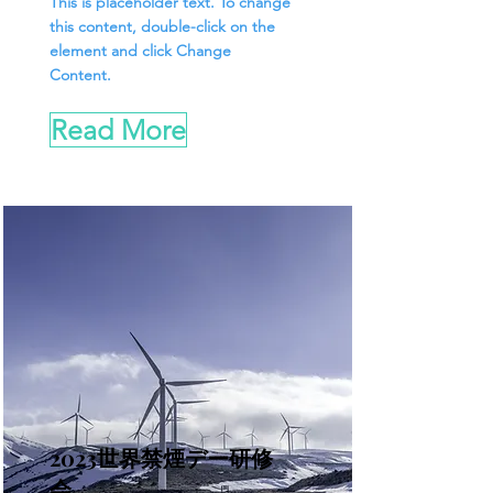
This is placeholder text. To change
this content, double-click on the
element and click Change
Content.
Read More
2023世界禁煙デー研修
会