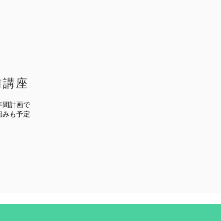
前講座
年間計画で
組みも予定